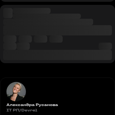
Александра Русанова
IT РП/Devrel