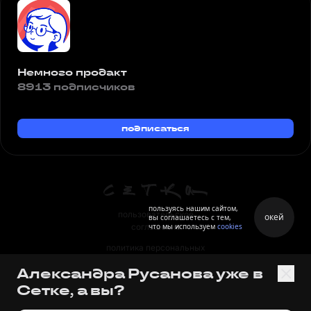
Немного продакт
8913 подписчиков
подписаться
пользуясь нашим сайтом,
пользовательское
окей
вы соглашаетесь с тем,
что мы используем
cookies
соглашение
политика персональных
данных
Александра Русанова уже в
правила
Сетке, а вы?
правила применения