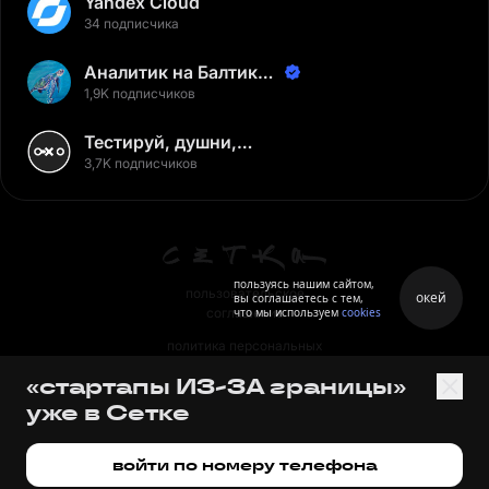
Yandex Cloud
34 подписчика
Аналитик на Балтике |
Неверов Станислав
1,9K подписчиков
Тестируй, душни,
наслаждайся
3,7K подписчиков
пользуясь нашим сайтом,
пользовательское
окей
вы соглашаетесь с тем,
что мы используем
cookies
соглашение
политика персональных
данных
«стартапы ИЗ-ЗА границы»
правила
уже в Сетке
правила применения
рекомендательных технологий
войти по номеру телефона