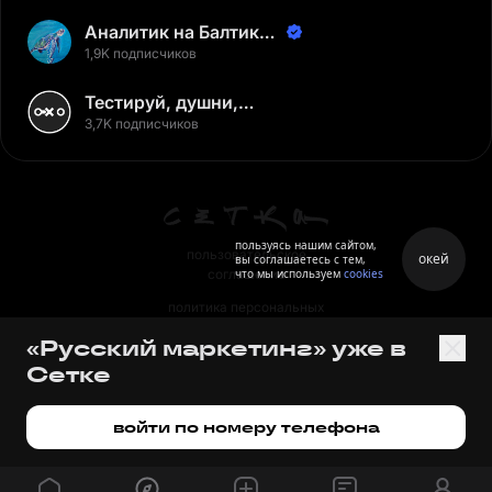
Аналитик на Балтике |
Неверов Станислав
1,9K подписчиков
Тестируй, душни,
наслаждайся
3,7K подписчиков
пользуясь нашим сайтом,
пользовательское
окей
вы соглашаетесь с тем,
что мы используем
cookies
соглашение
политика персональных
данных
«Русский маркетинг» уже в
правила
Сетке
правила применения
рекомендательных технологий
войти по номеру телефона