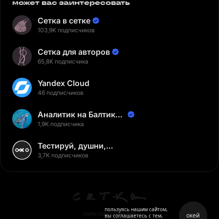
может вас заинтересовать
Сетка в сетке
103,9K подписчиков
Сетка для авторов
65,8K подписчика
Yandex Cloud
46 подписчиков
Аналитик на Балтике |
Неверов Станислав
1,9K подписчика
Тестируй, душни,
наслаждайся
3,7K подписчиков
пользуясь нашим сайтом,
пользовательское
окей
вы соглашаетесь с тем,