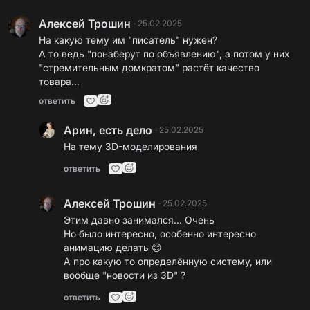
Алексей Трошин
·
25.02.2025
На какую тему им "писатель" нужен?
А то ведь "понаберут по объявлению", а потом у них
"стремительным домкратом" растёт качество
товара...
ответить
Арин, есть дело
·
25.02.2025
На тему 3D-моделирования
ответить
Алексей Трошин
·
25.02.2025
Этим давно занимался... Очень
Но было интересно, особенно интересно
анимацию делать 😊
А про какую то определённую систему, или
вообще "новости из 3D" ?
ответить