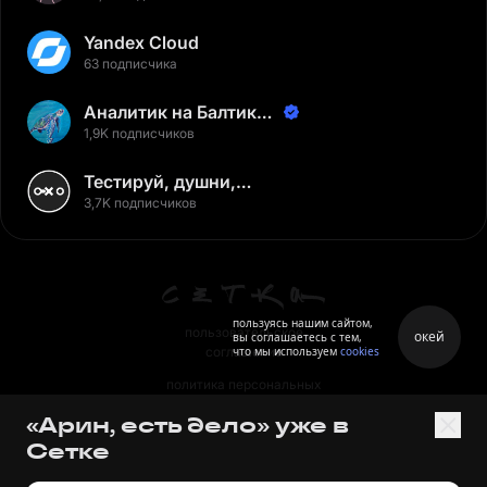
Yandex Cloud
63 подписчика
Аналитик на Балтике |
Неверов Станислав
1,9K подписчиков
Тестируй, душни,
наслаждайся
3,7K подписчиков
пользуясь нашим сайтом,
пользовательское
окей
вы соглашаетесь с тем,
что мы используем
cookies
соглашение
политика персональных
данных
«Арин, есть дело» уже в
правила
Сетке
правила применения