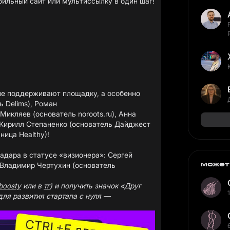
обильный сайт или мультиссылку в один шаг!
ые поддерживают площадку, а особенно
ль
Delims),
Роман
 Микляев
(основатель
noroots.ru
), Анна
 Кирилл Степаненко (основатель
Дайджест
ьница
Healthy)
!
дара в статусе «визионера»: Сергей
может
Владимир Чертухин
(основатель
boosty
или в
тг
)
и получить значок «Друг
для развития стартапа с нуля —