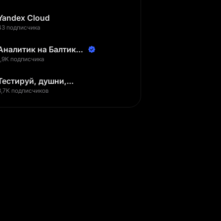
Yandex Cloud
43 подписчика
Аналитик на Балтике |
Неверов Станислав
1,9K подписчика
Тестируй, душни,
наслаждайся
3,7K подписчиков