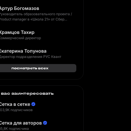
Артур Богомазов
Руководитель образовательного проекта /
Product manager в «Школа 21» от Сбер
(образование, edtech)
Храмцов Тахир
Коммерческий директор
Екатерина Топунова
Директор подразделения РУС Квант
посмотреть всех
 вас заинтересовать
Сетка в сетке
103,9K подписчиков
Сетка для авторов
65,8K подписчика