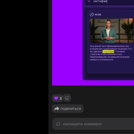
3
поделиться
напишите коммент