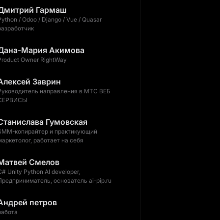
Дмитрий Гармаш
Python / Odoo / Django / Vue / Quasar
разработчик
Дана-Мария Акимова
Product Owner RightWay
Алексей Заврин
Руководитель направления в МТС ВЕБ
СЕРВИСЫ
Станислава Гумовская
SMM-копирайтер и практикующий
маркетолог, работает на себя
Матвей Смелов
C# Unity Python AI developer,
Предприниматель, основатель ai-pip.ru
Андрей петров
работа