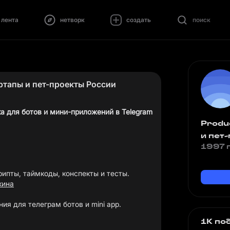
лента
нетворк
создать
поиск
ртапы и пет-проекты России
ка для ботов и мини-приложений в Telegram
Produ
и пет
1997 
кина
ия для телеграм ботов и mini app.
1K по