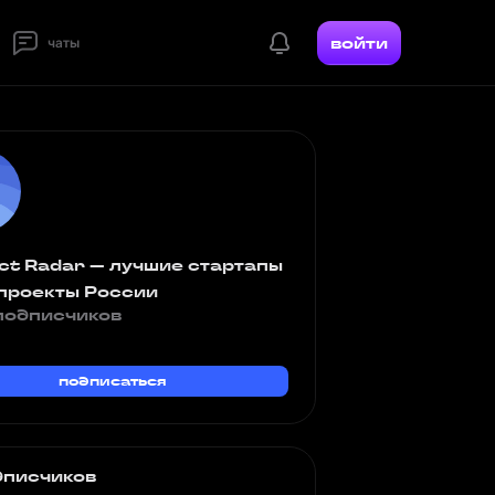
войти
чаты
ct Radar — лучшие стартапы
-проекты России
подписчиков
подписаться
дписчиков