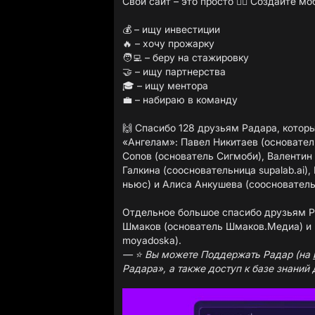
Свой сайт – это просто 👌🏼 Создайте м
💰 – ищу инвестиции
🔥 – хочу прожарку
🧑‍💻 – беру на стажировку
🤝 – ищу партнерства
🎓 – ищу ментора
💼 – набираю в команду
🙌 Спасибо 128 друзьям Радара, котор
«Ангелам»:
Павел Никитаев
(основате
Сопов
(основатель
Сигмоби),
Валентин
Галкина (соосновательница
supalab.ai
),
ньюс)
и
Алиса Анкушева
(соосновател
Отдельное большое спасибо друзьям Ра
Шмаков (основатель Шмаков.Медиа) и
moyadoska).
— ⭐️ Вы можете Поддержать Радар (на
Радара», а также доступ к базе знаний 