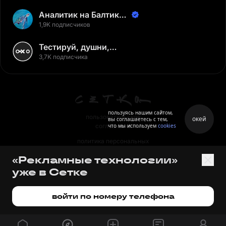
Аналитик на Балтике |
Неверов Станислав
1,9K подписчиков
Тестируй, душни,
наслаждайся
3,7K подписчика
пользуясь нашим сайтом,
пользовательское
окей
вы соглашаетесь с тем,
что мы используем
cookies
соглашение
политика персональных
данных
«Рекламные технологии»
правила
уже в Сетке
правила применения
рекомендательных технологий
войти по номеру телефона