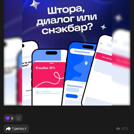
9
1 репост
625