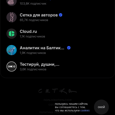
103,8K подписчик
Сетка для авторов
65,7K подписчиков
Cloud.ru
1,1K подписчиков
Аналитик на Балтике |
Неверов Станислав
1,9K подписчиков
Тестируй, душни,
наслаждайся
3,6K подписчиков
пользовательское
пользуясь нашим сайтом,
соглашение
окей
вы соглашаетесь с тем,
что мы используем
cookies
политика персональных