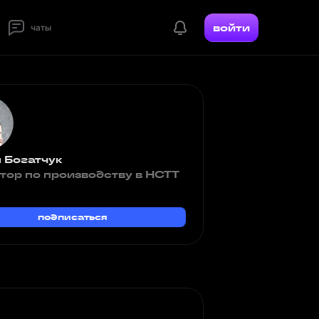
войти
чаты
 Богатчук
тор по производству в НСТТ
подписаться