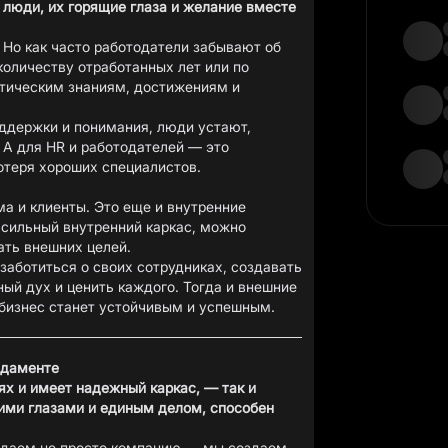
люди, их горящие глаза и желание вместе
. Но как часто работодатели забывают об
количеству отработанных лет или по
ктическим знаниям, достижениям и
оддержки и понимания, люди устают,
 А для HR и работодателей — это
потеря хороших специалистов.
ма и клиенты. Это еще и внутренние
 сильный внутренний каркас, можно
ать внешних целей.
заботиться о своих сотрудниках, создавать
ый дух и ценить каждого. Тогда и внешние
и бизнес станет устойчивым и успешным.
ндаменте
ях и имеет надежный каркас, — так и
ими глазами и единым делом, способен
здаем не просто компанию — мы создаем