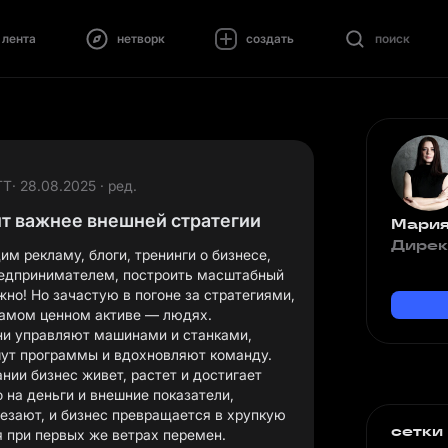
лента
нетворк
создать
поиск
ТТ
· 28.08.2025 · ред.
т важнее внешней стратегии
Мария
Дирек
м рекламу, блоги, тренинги о бизнесе,
предпринимателем, построить масштабный
жно! Но зачастую в погоне за стратегиями,
ни управляют машинами и станками,
шут программы и вдохновляют команду.
ии бизнес живет, растет и достигает
 на деньги и внешние показатели,
езают, и бизнес превращается в хрупкую
сетки