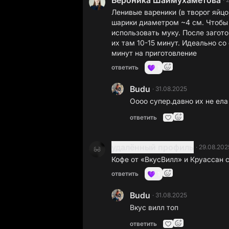
Вероника Шаймухаметова
Ленивые вареники (в творог яйцо
шарики диаметром ~4 см. Чтобы 
использовать муку. После загото
их там 10-15 минут. Идеально со
минут на приготовление
ответить
1
Budu
·
31.08.2025
Оооо супер.давно их не ела
ответить
удалённый профиль
·
29.08.202
Кофе от «ВкусВилл» и Круассан 
ответить
1
Budu
·
31.08.2025
Вкус вилл топ
ответить