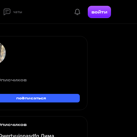
войти
чаты
дписчиков
подписаться
дписчиков
Qwertyuiopasdfg Дима