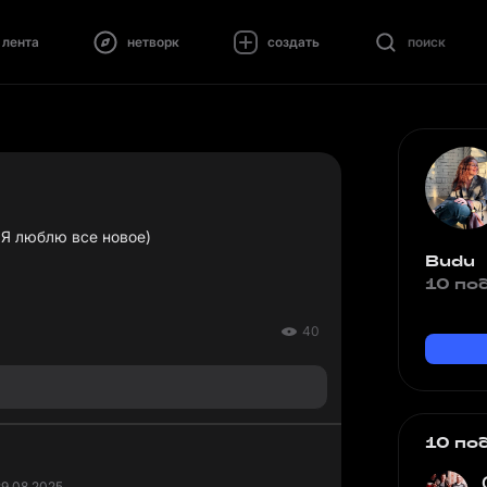
лента
нетворк
создать
поиск
 Я люблю все новое)
Budu
10 по
40
10 по
29.08.2025