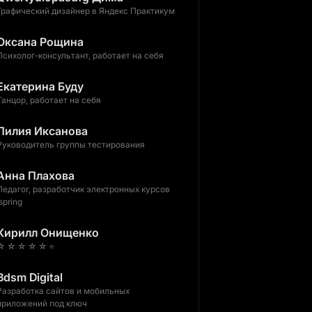
Графический дизайнер в Яндекс Практикум
Оксана Рощина
Психолог-консультант, работает на себя
Екатерина Буду
Танцор, работает на себя
Лилия Иксанова
Руководитель группы тестирования
Анна Плахова
Педагог, разработчик электронных курсов
ispring
Кирилл Онищенко
☆ ☆ ☆ ☆ ☆ ⭐️
Bdsm Digital
Разработка сайтов и мобильных
приложений под ключ