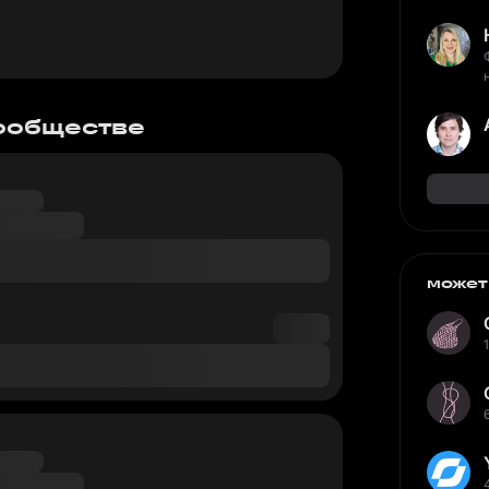
сообществе
может