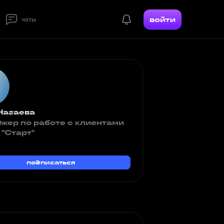
войти
чаты
Нагаева
жер по работе с клиентами
 "Старт"
подписаться