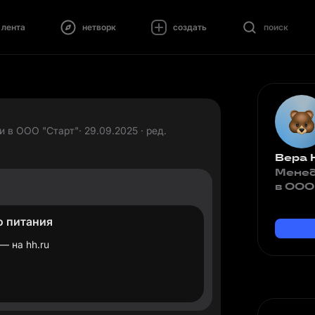
лента
нетворк
создать
поиск
и в ООО "Старт"
· 29.09.2025 · ред.
Вера 
Менед
в ООО
о питания
— на hh.ru