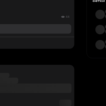
сетки
44