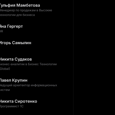
Гульфия Мамбетова
Менеджер по продажам в Высокие
технологии для бизнеса
Яна Гергерт
HR
Игорь Самылин
Никита Судаков
Бизнес-аналитик в Бизнес Технологии
(Global)
Павел Крупин
Ведущий архитектор информационных
систем
Никита Сиротенко
Программист 1С