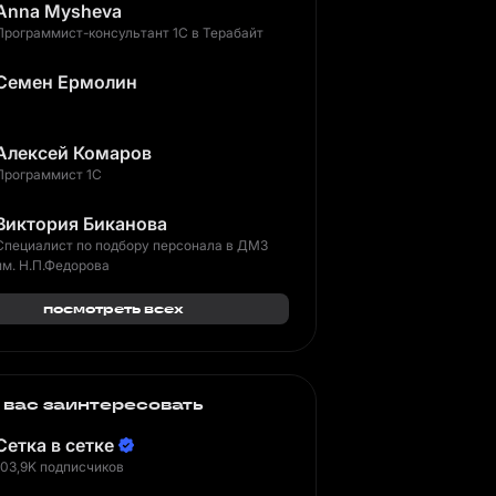
Anna Mysheva
Программист-консультант 1С в Терабайт
Семен Ермолин
Алексей Комаров
Программист 1С
Виктория Биканова
Специалист по подбору персонала в ДМЗ
им. Н.П.Федорова
посмотреть всех
 вас заинтересовать
Сетка в сетке
103,9K подписчиков