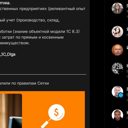
итика.
дственных предприятиях (релевантный опыт
,
ый учет (производство, склад,
ботки (знание объектной модели 1С 8.3)
я затрат по прямым и косвенным
преимуществом.
_1C_Olga
далили по
правилам Сетки