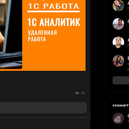
36
может