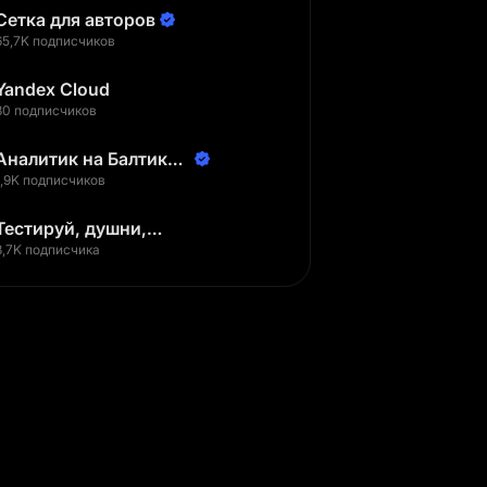
Сетка для авторов
65,7K подписчиков
Yandex Cloud
30 подписчиков
Аналитик на Балтике |
Неверов Станислав
1,9K подписчиков
Тестируй, душни,
наслаждайся
3,7K подписчика