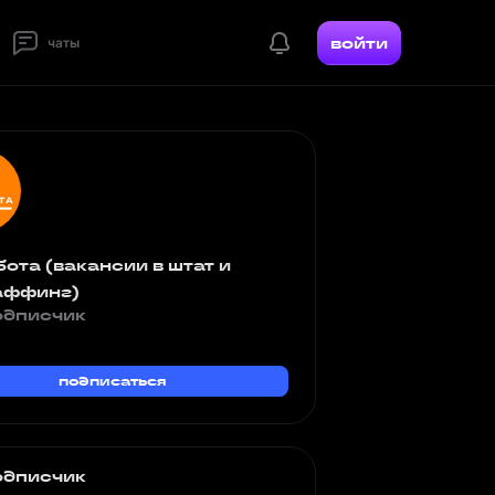
войти
чаты
ота (вакансии в штат и
аффинг)
одписчик
подписаться
одписчик