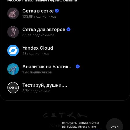
может вас заинтересовать
Сетка в сетке
103,9K подписчиков
Сетка для авторов
65,7K подписчиков
Yandex Cloud
28 подписчиков
Аналитик на Балтике |
Неверов Станислав
1,9K подписчиков
Тестируй, душни,
наслаждайся
3,7K подписчика
пользуясь нашим сайтом,
пользовательское
окей
вы соглашаетесь с тем,