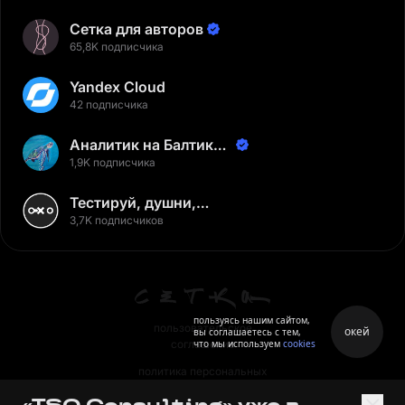
Сетка для авторов
65,8K подписчика
Yandex Cloud
42 подписчика
Аналитик на Балтике |
Неверов Станислав
1,9K подписчика
Тестируй, душни,
наслаждайся
3,7K подписчиков
пользуясь нашим сайтом,
пользовательское
окей
вы соглашаетесь с тем,
что мы используем
cookies
соглашение
политика персональных
данных