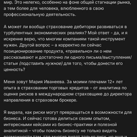
мир. Это нелегко, особенно на фоне общей стагнации рынка,
а тем более для человека, влюбленного в свою
профессиональную деятельность.
А может ли вообще страхование дебиторки развиваться в
турбулентных экономических реалиях? Мой ответ - да, и я
искренне верю, что многим компаниям такой инструмент
нужен. Другой вопрос – а корректно ли сейчас
позиционирование продукта, «правильно» ли о нем
рассказывают и достаточно ли одного письма/выступления/
статьи
(подставить нужное)
для того, чтобы донести его
ценность?
Меня зовут Мария Иванеева. За моими плечами 12+ лет
опыта в страховании торговых кредитов – от аналитика по
оценке рисков в международном страховщике до директора
направления в страховом брокере.
Я видела, как риски могут превращаться в возможности для
бизнеса. И сейчас готова делиться своим опытом,
интересными кейсами из бизнес-практики и полезной
аналитикой – чтобы помочь бизнесу не только видеть
возможности там, где многие видят только риск, но еще и