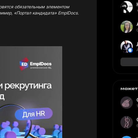
овятся обязательным элементом
ример,
«Портал кандидата»
EmplDocs.
может