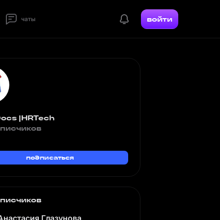
войти
чаты
ocs |HRTech
дписчиков
подписаться
дписчиков
Анастасия Глазунова