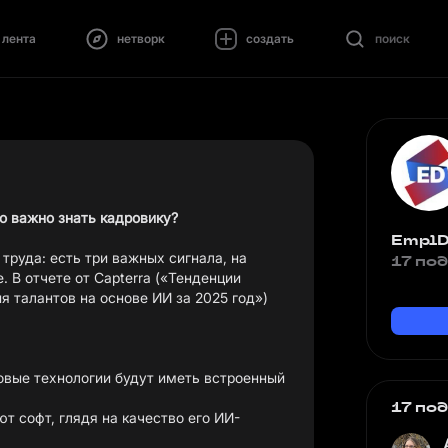
лента
нетворк
создать
поиск
то важно знать кадровику?
EmplD
труда: есть три важных сигнала, на
17 по
. В отчете от Capterra («Тенденции
я талантов на основе ИИ за 2025 год»)
говые технологии будут иметь встроенный
17 по
 софт, глядя на качество его ИИ-