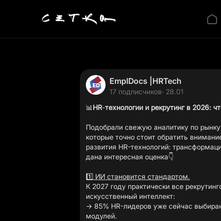
EmplDocs |HRTech
17 подписчиков
· 28.01
📊
HR
-
технологии и рекрутинг в 2026: ч
Подобрали свежую аналитику по рынку 
которые точно стоит обратить внимание
развития HR-технологий: трансформаци
дана интересная оценка👇
1️⃣
ИИ становится стандартом.
К 2027 году практически все рекрутин
искусственный интеллект:
→ 85% HR-лидеров уже сейчас выбирают
модулей.