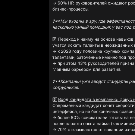
→ 60% HR-руководителей ожидают рост
бизнес-процессы.
❓**Мы входим в эру, где эффективност
насколько умный помощник у вас под р
2️⃣
Переход к найму на основе навыков,
учатся искать таланты в неожиданных 
→ к 2028 году половина крупных компа
талантами, заточенные именно под про
→ при этом 43% руководителей призна
главным барьером для развития.
❓**Компании уже вводят стандарты ра
сотрудников
.
3️⃣
Вход кандидата в компанию: фокус н
Современный кандидат хочет скорости,
интерфейса, но не бесконечных созвоно
→ более 80% соискателей готовы на не
после плохого опыта найма (как миним
→ 70% отказываются от вакансии из-за