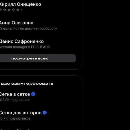
Кирилл Онищенко
☆ ☆ ☆ ☆ ☆ ⭐️
Анна Олеговна
Специалист по документообороту
Денис Сафроненко
Account manager в EGGHEADS
посмотреть всех
 вас заинтересовать
Сетка в сетке
103,9K подписчика
Сетка для авторов
65,7K подписчиков