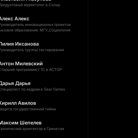
Продуктовый маркетолог в Солар
Алекс Алекс
Руководитель инновационных проектов
Базовое образование: МГУ_Социология
Лилия Иксанова
Руководитель группы тестирования
Антон Милевский
Старший программист 1С в АСТОР
Дарья Дарья
Специалист по кадрам в Gear Games
Кирилл Авилов
Защита государственной тайны
Максим Шепелев
Технический архитектор в Гринатом