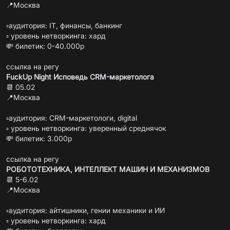
📍Москва
▫️аудитория: IT, финансы, банкинг
▫️ уровень нетворкинга: хард
💸 билетик: 0-40.000р
ссылка на регу
FuckUp Night Исповедь CRM-маркетолога
📆 05.02
📍Москва
▫️аудитория: CRM-маркетологи, digital
▫️ уровень нетворкинга: уверенный среднячок
💸 билетик: 3.000р
ссылка на регу
РОБОТОТЕХНИКА, ИНТЕЛЛЕКТ МАШИН И МЕХАНИЗМОВ
📆 5-6.02
📍Москва
▫️аудитория: айтишники, гении механики и ИИ
▫️ уровень нетворкинга: хард