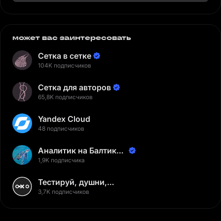
может вас заинтересовать
Сетка в сетке
104K подписчиков
Сетка для авторов
65,8K подписчиков
Yandex Cloud
48 подписчиков
Аналитик на Балтике |
Неверов Станислав
1,9K подписчика
Тестируй, душни,
наслаждайся
3,7K подписчиков