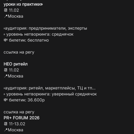
уроки из практики»
📆 11.02
📍Москва
▫️аудитория: предприниматели, эксперты
▫️ уровень нетворкинга: среднячок
💸 билетик: бесплатно
ссылка на регу
НЕО ритейл
📆 11.02
📍Москва
▫️аудитория: ритейл, маркетплейсы, ТЦ и тп…
▫️ уровень нетворкинга: уверенный среднячок
💸 билетик: 36.600р
ссылка на регу
PR+ FORUM 2026
📆 11-13.02
📍Москва