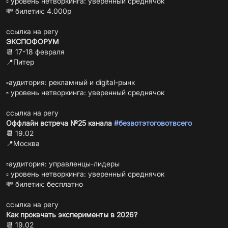
▫️ уровень нетворкинга: уверенный среднячок
💸 билетик: 4.000р
ссылка на регу
ЭКСПОФОРУМ
📆 17-18 февраля
📍Питер
▫️аудитория: рекламный и digital-рынк
▫️ уровень нетворкинга: уверенный среднячок
ссылка на регу
Оффлайн встреча №25 канала
#безвотэтоговотвсего
📆 19.02
📍Москва
▫️аудитория: управленцы-лидеры
▫️ уровень нетворкинга: уверенный среднячок
💸 билетик: бесплатно
ссылка на регу
Как прокачать эксперименты в 2026?
📆 19.02