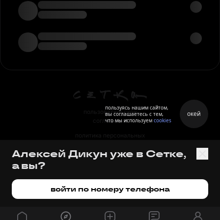
пользуясь нашим сайтом,
пользовательское
окей
вы соглашаетесь с тем,
что мы используем
cookies
соглашение
политика персональных
данных
Алексей Дикун уже в Сетке,
правила
а вы?
правила применения
рекомендательных технологий
войти по номеру телефона