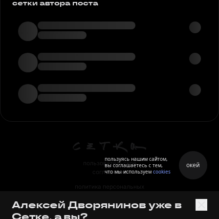
сетки автора поста
пользуясь нашим сайтом,
пользовательское
окей
вы соглашаетесь с тем,
что мы используем
cookies
соглашение
политика персональных
данных
Алексей Дворянинов уже в
правила
Сетке, а вы?