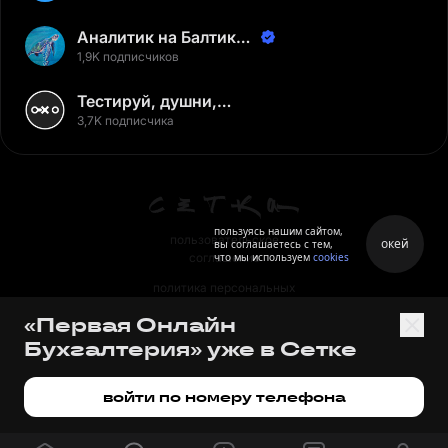
Аналитик на Балтике |
Неверов Станислав
1,9K подписчиков
Тестируй, душни,
наслаждайся
3,7K подписчика
пользуясь нашим сайтом,
пользовательское
окей
вы соглашаетесь с тем,
что мы используем
cookies
соглашение
политика персональных
данных
«Первая Онлайн
правила
Бухгалтерия» уже в Сетке
правила применения
рекомендательных технологий
войти по номеру телефона