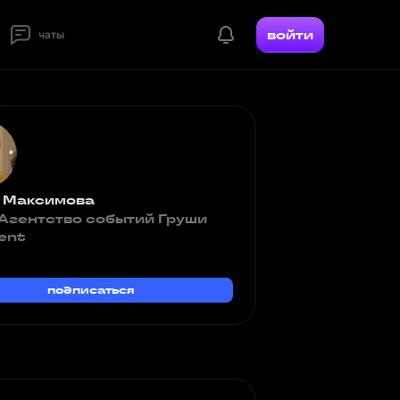
войти
чаты
 Максимова
 Агентство событий Груши
ent
подписаться