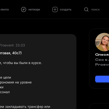
лента
нетворк
создать
поиск
Proevent
· 23.03
товая, 40с7)
Олеся
Сео в
 чтобы вы были в курсе.
Proev
е цели
трономия на уровне
ки
рсонал
туем закладывать трансфер или