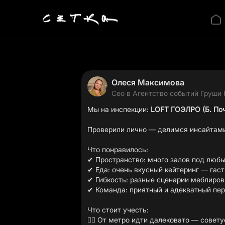
Олеся Максимова
Сео в Агентство событий Груши 
Мы на инспекции:
LOFT ГОЭЛРО (Б. Поч
Проверили лично — делимся инсайтами,
Что понравилось:
✔ Пространство: много залов под любы
✔ Еда: очень вкусный кейтеринг — гас
✔ Гибкость: разные сценарии меблиров
✔ Команда: приятный и адекватный пе
Что стоит учесть:
🚶‍♂️ От метро идти далековато — сове