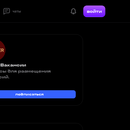
войти
чаты
 Вакансии
сы для размещения
сий.
подписаться