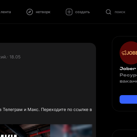
лента
нетворк
создать
поиск
ий.
· 18.05
Jober
Ресур
вакан
 Телеграм и Макс. Переходите по ссылке в