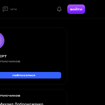
войти
чаты
ЕРТ
дписчиков
подписаться
дписчиков
Михаил Доброноженко