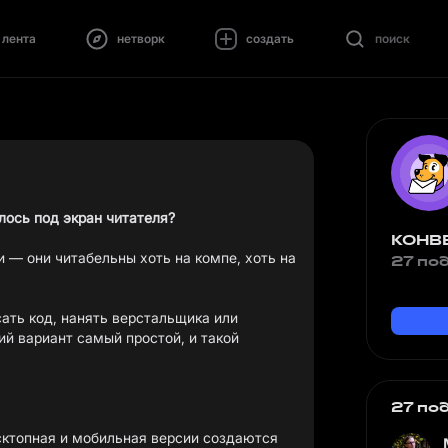
лента
нетворк
создать
поиск
лось под экран читателя?
КОНВ
— они читабельны хоть на компе, хоть на
27 по
исать код, нанять верстальщика или
ий вариант самый простой, и такой
27 по
ктопная и мобильная версии создаются