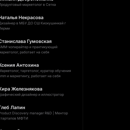
Продуктовый маркетолог в Сетка
Наталья Некрасова
Дизайнер в МБУ ДО СШ Киокушинкай г
Перми
Станислава Гумовская
SMM-копирайтер и практикующий
маркетолог, работает на себя
Ксения Антохина
Маркетолог, таргетолог, куратор обучения
smm и маркетингу, работает на себя
Кира Железнякова
Графический дизайнер и иллюстратор
Глеб Лапин
Product Discovery manager R&D | Ментор
стартапов МФТИ