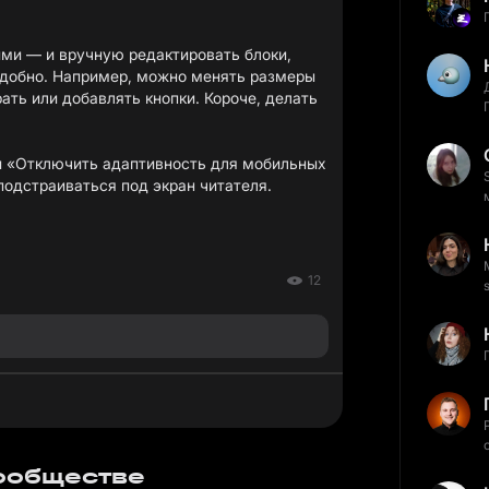
ми — и вручную редактировать блоки,
удобно. Например, можно менять размеры
рать или добавлять кнопки. Короче, делать
ии «Отключить адаптивность для мобильных
подстраиваться под экран читателя.
12
сообществе