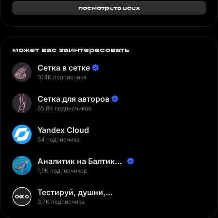
посмотреть всех
может вас заинтересовать
Сетка в сетке
104K подписчика
Сетка для авторов
65,8K подписчиков
Yandex Cloud
54 подписчика
Аналитик на Балтике |
Неверов Станислав
1,9K подписчиков
Тестируй, душни,
наслаждайся
3,7K подписчика