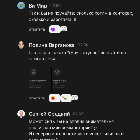
Ви Мир
·
02.06
Так и Вы не поучайте: сколько хотим в конторах,
сколько и работаем 🤷‍♀️
ответить
3
Полина Варганова
·
02.06
Главное в поиске “гуру-летунов” не выйти на
самого себя.
ответить
2
1
Сергей Средний
·
02.06
Может быть вы не вполне внимательно
прочитали мои комментарии? ;)
И неверно интерпретируете инвестиционное
партнерство?