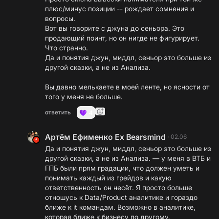
плюс/минус позиции -- рождает сомнения и
вопросы.
Вот вы говорите с джуна до сеньора. Это
продающий поинт, но он нигде не фигурирует.
Что странно.
Да и понятия джун, миддл, сеньор это больше из
другой сказки, а не из Анализа.
Вы давно мелькаете в моей ленте, но ясности от
того у меня не больше.
ответить
4
Артём Ефименко Ex Bearsmind
·
02.06
Да и понятия джун, миддл, сеньор это больше из
другой сказки, а не из Анализа. — у меня в ВТБ и
ГПБ были прям градации, что должен уметь и
понимать каждый из грейдов и какую
ответственность он несёт. Я просто больше
отношусь к Data/Product аналитике и гораздо
ближе к it командам. Возможно в аналитике,
которая ближе к бизнесу по другому.