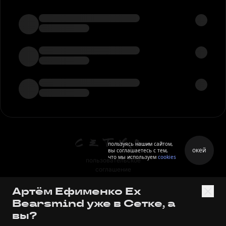
пользуясь нашим сайтом,
окей
вы соглашаетесь с тем,
что мы используем
cookies
пользовательское
соглашение
политика персональных
Артём Ефименко Ex
данных
Bearsmind уже в Сетке, а
правила
вы?
правила применения