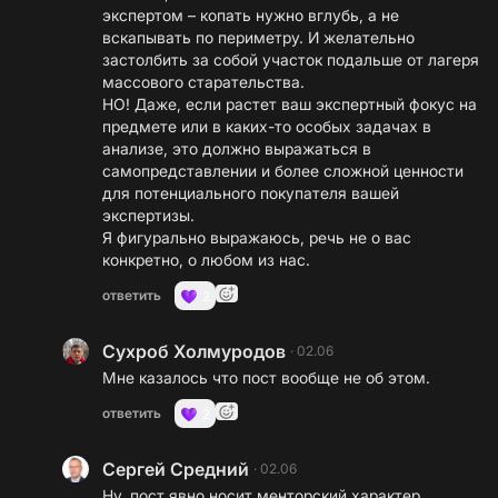
экспертом – копать нужно вглубь, а не
вскапывать по периметру. И желательно
застолбить за собой участок подальше от лагеря
массового старательства.
НО! Даже, если растет ваш экспертный фокус на
предмете или в каких-то особых задачах в
анализе, это должно выражаться в
самопредставлении и более сложной ценности
для потенциального покупателя вашей
экспертизы.
Я фигурально выражаюсь, речь не о вас
конкретно, о любом из нас.
ответить
2
Сухроб Холмуродов
·
02.06
Мне казалось что пост вообще не об этом.
ответить
2
Сергей Средний
·
02.06
Ну, пост явно носит менторский характер,