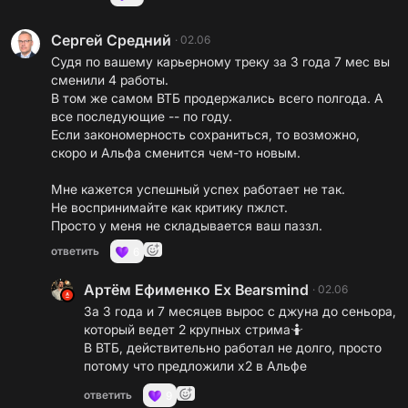
Сергей Средний
·
02.06
Судя по вашему карьерному треку за 3 года 7 мес вы
сменили 4 работы.
В том же самом ВТБ продержались всего полгода. А
все последующие -- по году.
Если закономерность сохраниться, то возможно,
скоро и Альфа сменится чем-то новым.
Мне кажется успешный успех работает не так.
Не воспринимайте как критику пжлст.
Просто у меня не складывается ваш паззл.
ответить
6
Артём Ефименко Ex Bearsmind
·
02.06
За 3 года и 7 месяцев вырос с джуна до сеньора,
который ведет 2 крупных стрима🤷
В ВТБ, действительно работал не долго, просто
потому что предложили х2 в Альфе
ответить
9