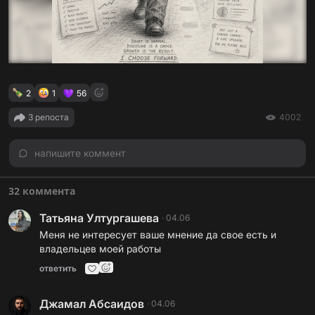
2
1
56
3 репоста
4002
напишите коммент
32 коммента
Татьяна Ултургашева
·
04.06
Меня не интересует ваше мнение да свое есть и
владельцев моей работы
ответить
Джамал Абсаидов
·
04.06