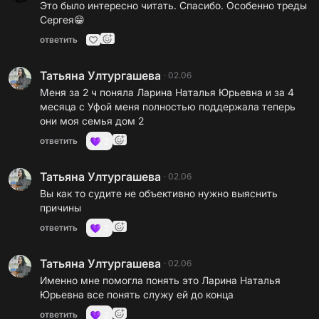
Это было интересно читать. Спасибо. Особенно треды
Сергея😁
ответить
Татьяна Ултургашева
·
02.06
Меня за 2 ч поняла Ларина Наталья Юрьевна и за 4
месяца с Уфой меня полностью поддержала теперь
они моя семья дом 2
ответить
2
Татьяна Ултургашева
·
02.06
Вы как то судите не объективно нужно выяснить
причины
ответить
2
Татьяна Ултургашева
·
02.06
Именно мне помогла понять это Ларина Наталья
Юрьевна все понять служу ей до конца
ответить
2