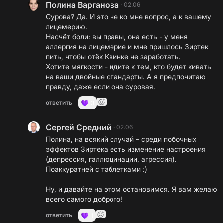
Полина Варганова
·
02.06
Сурова? Да. И это не ко мне вопрос, а к вашему
лицемерию.
Насчёт боли: вы правы, она есть - у меня
аллергия на лицемерие и мне пришлось Зиртек
пить, чтобы отёк Квинке не заработать.
Хотите мягкости - идите к тем, кто будет кивать
на ваши двойные стандарты. А я предпочитаю
правду, даже если она суровая.
ответить
3
Сергей Средний
·
02.06
Полина, на всякий случай – среди побочных
эффектов Зиртека есть изменение настроения
(депрессия, галлюцинации, агрессия).
Поаккуратней с таблетками :)
Ну, и давайте на этом остановимся. Я вам желаю
всего самого доброго!
ответить
1