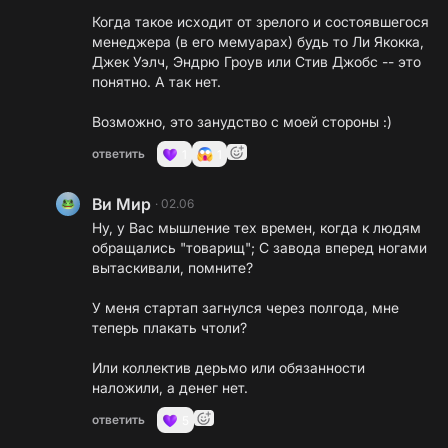
Когда такое исходит от зрелого и состоявшегося
менеджера (в его мемуарах) будь то Ли Якокка,
Джек Уэлч, Эндрю Гроув или Стив Джобс -- это
понятно. А так нет.
Возможно, это занудство с моей стороны :)
ответить
1
1
Ви Мир
·
02.06
Ну, у Вас мышление тех времен, когда к людям
обращались "товарищ"; С завода вперед ногами
вытаскивали, помните?
У меня стартап загнулся через полгода, мне
теперь плакать чтоли?
Или коллектив дерьмо или обязанности
наложили, а денег нет.
ответить
5