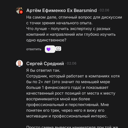
Артём Ефименко Ex Bearsmind
·
02.06
На самом деле, отличный вопрос для дискуссии
с точки зрения начального опыта.
Что лучше - получить экспертизу с разных
компаний и направлений или глубоко изучить
одно единственное?
ответить
3
Сергей Средний
·
02.06
Я бы ответил так.
Сотрудник, который работает в компаниях хотя
бы по 2+ лет (это значит по меньшей мере
больше 1 финансового года) и показывает
качественный рост позиций от места к месту
воспринимается мной как более
профессиональный и перспективный. Мне
понятен его трек, через него я вижу его
мотивации и профессиональный интерес.
Просто смена вывески нанимателя при той же