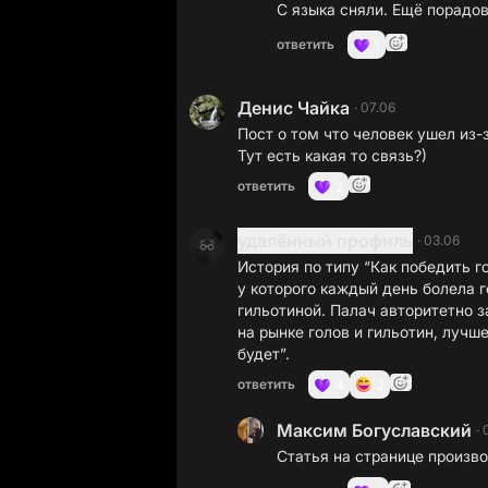
С языка сняли. Ещё порадов
ответить
1
Денис Чайка
·
07.06
Пост о том что человек ушел из-
Тут есть какая то связь?)
ответить
2
удалённый профиль
·
03.06
История по типу “Как победить 
у которого каждый день болела 
гильотиной. Палач авторитетно 
на рынке голов и гильотин, лучш
будет”.
ответить
4
2
Максим Богуславский
·
Статья на странице произв