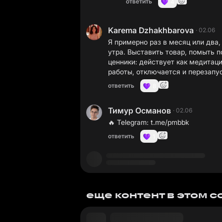
ответить
4
Karema Dzhakhbarova
·
02.06
Я примерно раз в месяц или два,
утра. Выставить товар, помыть п
ценники: действует как медитаци
работы, отключается и перезапу
ответить
8
Тимур Османов
·
02.06
🔥 Telegram:
t.me/pmbbk
ответить
1
еще контент в этом 