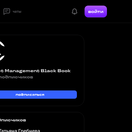
войти
чаты
ct Management Black Book
подписчиков
подписаться
дписчиков
Татьяна Гребнева