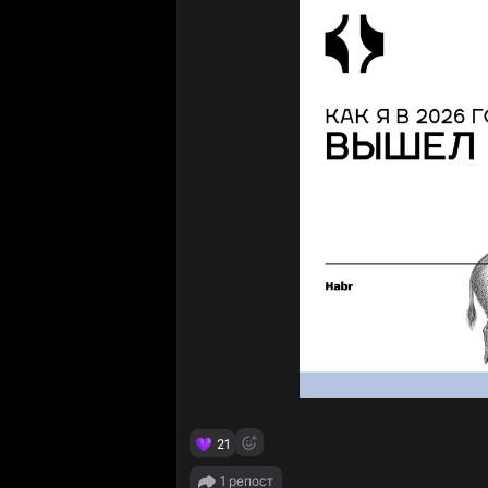
21
1 репост