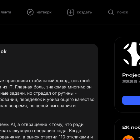
лента
нетворк
создать
поиск
ook
Proje
рые приносили стабильный доход, опытный
2885 
 из IT. Главная боль, знакомая многим: он
ые задачи, но страдал от рутины -
бований, переделок и убивающего качество
вал вовремя, но ценой выгорания и
ны AI, а отвращение к тому, что ради
2K по
ивать скучную генерацию кода. Когда
бованиями, а рынок ответил 110 откликами и