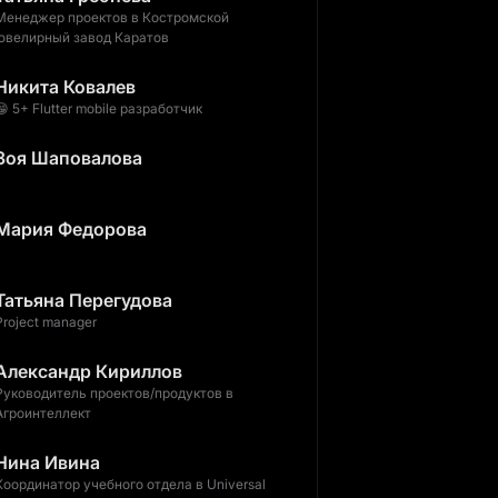
Менеджер проектов в Костромской
ювелирный завод Каратов
Никита Ковалев
😁 5+ Flutter mobile разработчик
Зоя Шаповалова
Мария Федорова
Татьяна Перегудова
Project manager
Александр Кириллов
Руководитель проектов/продуктов в
Агроинтеллект
Нина Ивина
Координатор учебного отдела в Universal