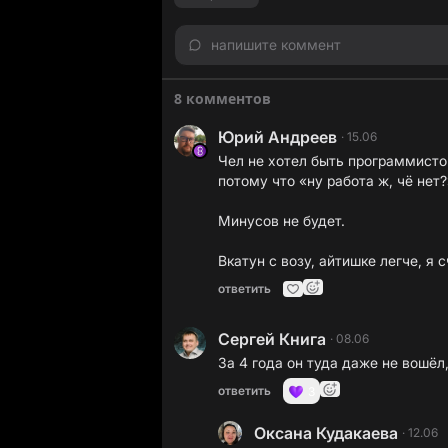
напишите коммент
8 комментов
Юрий Андреев
·
15.06
Чел не хотел быть программистом
потому что «ну работа ж, чё нет?
Минусов не будет.
Вкатун с возу, айтишке легче, я 
ответить
Сергей Книга
·
08.06
За 4 года он туда даже не вошёл
ответить
3
Оксана Кудакаева
·
12.06