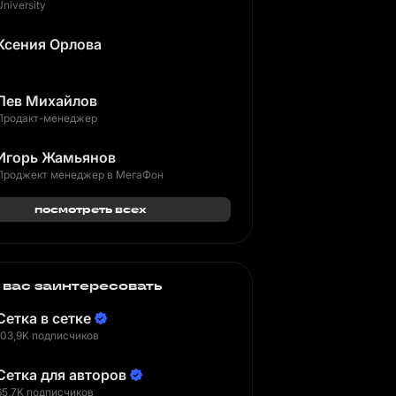
University
Ксения Орлова
Лев Михайлов
Продакт-менеджер
Игорь Жамьянов
Проджект менеджер в МегаФон
посмотреть всех
 вас заинтересовать
Сетка в сетке
103,9K подписчиков
Сетка для авторов
65,7K подписчиков