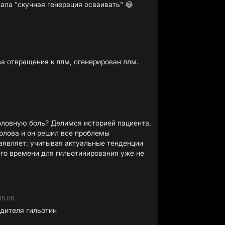
ала "скучная генерация осваивать" 😂
за отвращения к ллм, сгенерирован ллм.
головную боль? Делимся историей пациента,
голова и он решил все проблемы
заявляет: учитывая актуальные тенденции
его времени для гильотинирования уже не
05.06
одителя гильотин