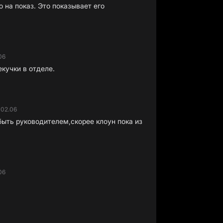
о на показ. Это показывает его
06
екучки в отделе.
·
02.06
быть руководителем,скорее клоун пока из
06