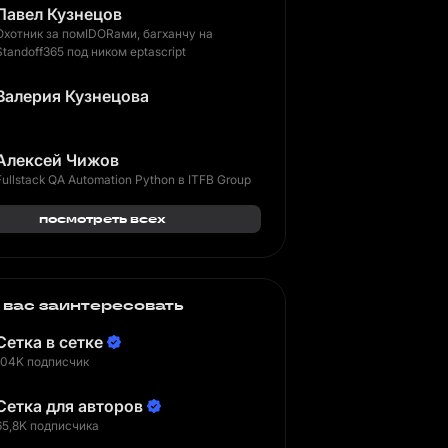
Павел Кузнецов
Охотник за помIDORами, багханчу на
Standoff365 под ником eptascript
Валерия Кузнецова
Алексей Чижов
Fullstack QA Automation Python в ITFB Group
посмотреть всех
 вас заинтересовать
Сетка в сетке
104K подписчик
Сетка для авторов
65,8K подписчика