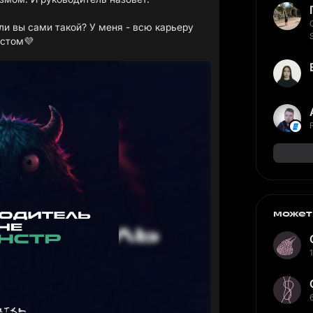
ли вы сами такой? У меня - всю карьеру
остом💜
может