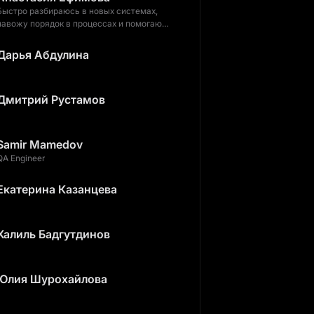
Быстро разбираюсь в новых системах,
навожу порядок в процессах и помогаю
пользователям решать задачи
Дарья Абдулина
Дмитрий Рустамов
Samir Mamedov
QA Engineer
Екатерина Казанцева
Халиль Бадгутдинов
Юлия Шурохайлова