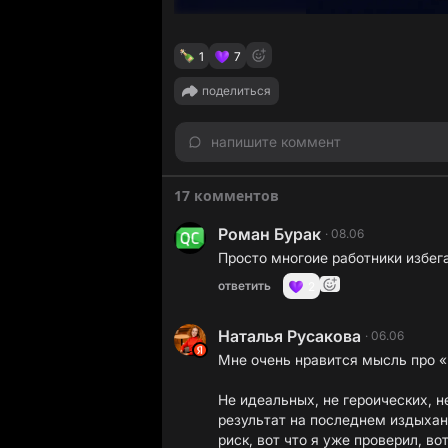
1
7
поделиться
напишите коммент
17 комментов
Роман Бурак
·
08.06
Просто многоие работники избег
ответить
2
Наталья Русакова
·
06.06
Мне очень нравится мысль про 
Не идеальных, не героических, н
результат на последнем издыхани
риск, вот что я уже проверил, в