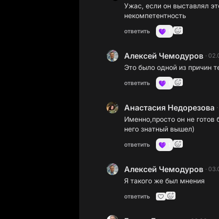
Ужас, если он выставлял эт
некомпетентность
ответить
1
Алексей Чемодуров
·
02.
Это было одной из причин т
ответить
1
Анастасия Недорезова
Именно,просто он не готов 
него знатный вышел)
ответить
1
Алексей Чемодуров
·
03.
Я такого же был мнения
ответить