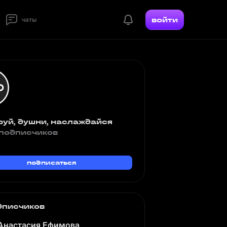
войти
чаты
руй, душни, наслаждайся
подписчиков
подписаться
дписчиков
Анастасия Ефимова