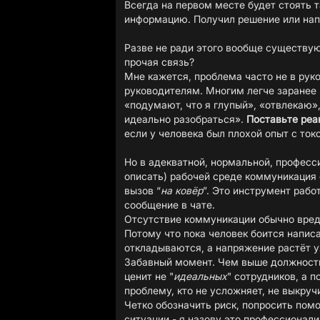
Всегда на первом месте будет стоять 
информацию. Получил решение или нап
Разве не ради этого вообще существую
прочая связь?
Мне кажется, проблема часто не в руко
руководителям. Многим легче заранее 
«подумают, что я глупый», «отвлекаю»,
идеально разобраться».
Поставьте ре
если у человека был плохой опыт с т
Но в адекватной, нормальной, професс
описать) рабочей среде коммуникация с
вызов “
на ковёр
”. Это инструмент рабо
сообщение в чате.
Отсутствие коммуникации обычно вреди
Потому что пока человек боится напис
откладываются, а напряжение растёт у
Забавный момент. Чем выше должность
ценит не "
идеальных
" сотрудников, а 
проблему, кто не усложняет, не выкруч
Четко обозначить риск, попросить пом
ситуации - я назову это профессионали