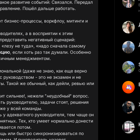
такое развитие событий: Связался. Передал
равление. Пошёл дальше работать.
т бизнес-процессы, воркфлоу, митинги и
водителях, а в восприятии к этим
представить негативный сценарий:
 «лезу не туда», «надо сначала самому
акцию
, если хоть раз так думали. Особенно
оксичным менеджментом.
иональной (даже не знаю, как еще верно
 руководством - это не экзамен и не
ты. Такой же обычный, как дейли, ревью или
т сильнее!, нежели "
неудобный
" вопрос.
ать руководителю, задачи стоят, решения
же у всей команды.
 у адекватного руководителя, тем чаще он
понятных. Тех, кто умеет нормально донести
ивается потом.
ощь или быстро синхронизироваться по
змом. И руководитель назовет.