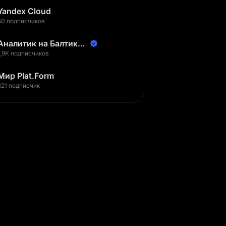
Yandex Cloud
50 подписчиков
Аналитик на Балтике |
Неверов Станислав
1,9K подписчиков
Мир Plat.Form
321 подписчик