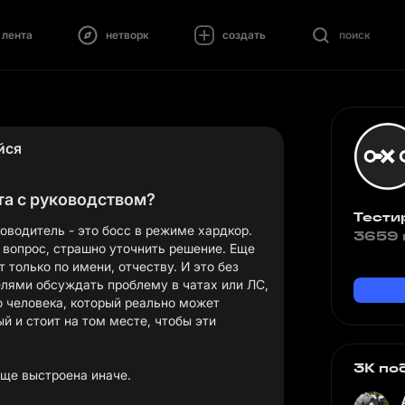
лента
нетворк
создать
поиск
йся
та с руководством?
Тести
оводитель - это босс в режиме хардкор.
3659 
 вопрос, страшно уточнить решение. Еще
только по имени, отчеству. И это без
елями обсуждать проблему в чатах или ЛС,
о человека, который реально может
й и стоит на том месте, чтобы эти
3K по
бще выстроена иначе.