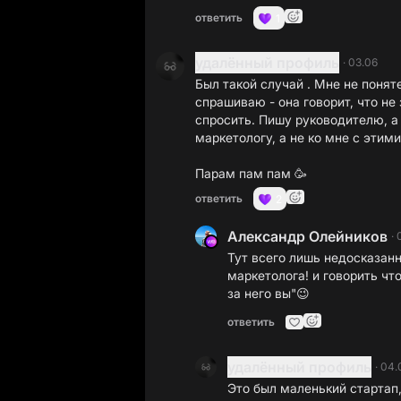
ответить
1
удалённый профиль
·
03.06
Был такой случай . Мне не понят
спрашиваю - она говорит, что не
спросить. Пишу руководителю, а 
маркетологу, а не ко мне с этим
Парам пам пам 🥳
ответить
2
Александр Олейников
·
Тут всего лишь недосказан
маркетолога! и говорить чт
за него вы"😉
ответить
удалённый профиль
·
04.
Это был маленький стартап,