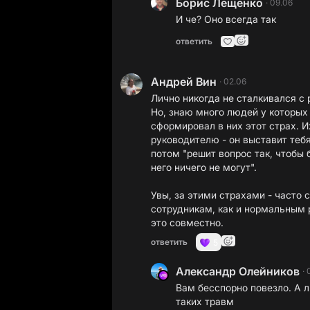
Борис Лещенко
·
09.06
И че? Оно всегда так
ответить
Андрей Вин
·
02.06
Лично никогда не сталкивался с
Но, знаю много людей у которых 
сформировал в них этот страх. Их
руководителю - он выставит теб
потом "решит вопрос так, чтобы 
него ничего не могут".
Увы, за этими страхами - часто 
сотрудникам, как и нормальным 
это совместно.
ответить
5
Александр Олейников
·
Вам бесспорно повезло. А 
таких травм