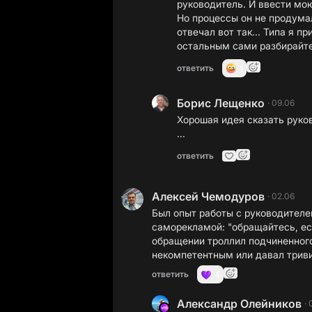
руководитель. И ввести мо
Но процессы он не продума
отвечал вот так... Типа я п
остальным сами разбирайт
ответить
1
Борис Лещенко
·
09.06
Хорошая идея сказать руко
...
ответить
Алексей Чемодуров
·
02.06
Был опыт работы с руководителе
саморекламой: "обращайтесь, ес
обращении троллил подчиненного
некомпетентным или давал трив
ответить
4
Александр Олейников
·