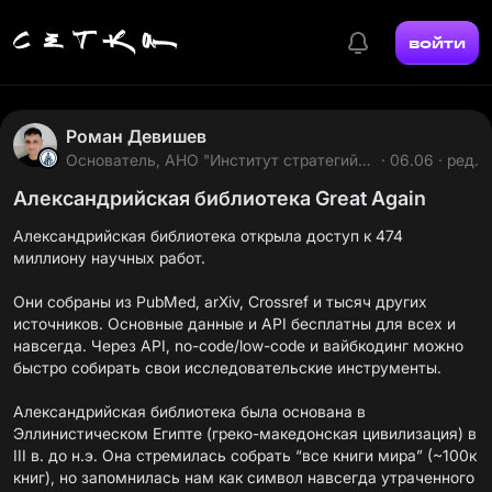
войти
Роман Девишев
Основатель, АНО "Институт стратегий
· 06.06 · ред.
роста"
Александрийская библиотека Great Again
Александрийская библиотека открыла доступ к 474
миллиону научных работ.
Они собраны из PubMed, arXiv, Crossref и тысяч других
источников. Основные данные и API бесплатны для всех и
навсегда. Через АРI, no-code/low-code и вайбкодинг можно
быстро собирать свои исследовательские инструменты.
Александрийская библиотека была основана в
Эллинистическом Египте (греко-македонская цивилизация) в
III в. до н.э. Она стремилась собрать “все книги мира” (~100к
книг), но запомнилась нам как символ навсегда утраченного