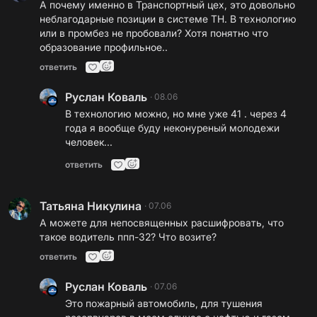
А почему именно в Транспортный цех, это довольно
неблагодарные позиции в системе ТН. В технологию
или в промбез не пробовали? Хотя понятно что
образование профильное..
ответить
Руслан Коваль
·
08.06
В технологию можно, но мне уже 41 . через 4
года я вообще буду неконуреный молодежи
человек...
ответить
Татьяна Никулина
·
07.06
А можете для непосвященных расшифровать, что
такое водитель ппп-32? Что возите?
ответить
Руслан Коваль
·
07.06
Это пожарный автомобиль, для тушения