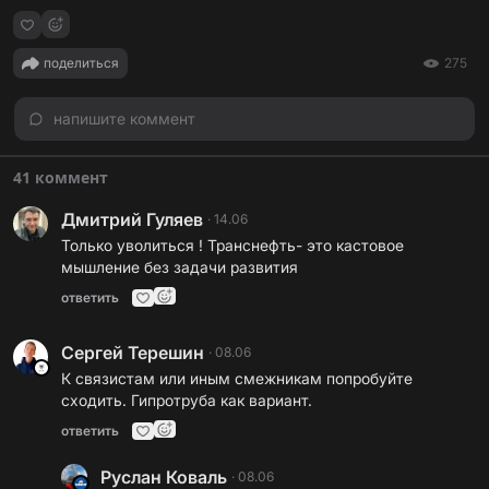
поделиться
275
напишите коммент
41 коммент
Дмитрий Гуляев
·
14.06
Только уволиться ! Транснефть- это кастовое
мышление без задачи развития
ответить
Сергей Терешин
·
08.06
К связистам или иным смежникам попробуйте
сходить. Гипротруба как вариант.
ответить
Руслан Коваль
·
08.06