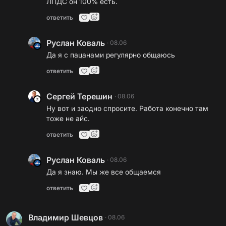
ЛПДС он 100% есть.
ответить
Руслан Коваль
·
08.06
Да я с пацанами регулярно общаюсь
ответить
Сергей Терешин
·
08.06
Ну вот и заодно спросите. Работа конечно там
тоже не айс.
ответить
Руслан Коваль
·
08.06
Да я знаю. Мы же все общаемся
ответить
Владимир Шевцов
·
08.06