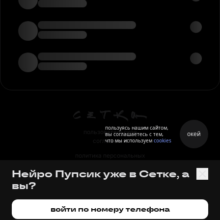
пользуясь нашим сайтом,
пользовательское
окей
вы соглашаетесь с тем,
что мы используем
cookies
соглашение
политика персональных
данных
Нейро Пупсик уже в Сетке, а
правила
вы?
правила применения
рекомендательных технологий
войти по номеру телефона