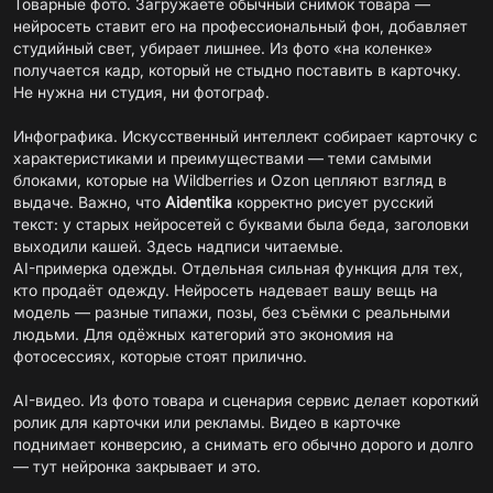
Товарные фото. Загружаете обычный снимок товара —
нейросеть ставит его на профессиональный фон, добавляет
студийный свет, убирает лишнее. Из фото «на коленке»
получается кадр, который не стыдно поставить в карточку.
Не нужна ни студия, ни фотограф.
Инфографика. Искусственный интеллект собирает карточку с
характеристиками и преимуществами — теми самыми
блоками, которые на Wildberries и Ozon цепляют взгляд в
выдаче. Важно, что
Aidentika
корректно рисует русский
текст: у старых нейросетей с буквами была беда, заголовки
выходили кашей. Здесь надписи читаемые.
AI-примерка одежды. Отдельная сильная функция для тех,
кто продаёт одежду. Нейросеть надевает вашу вещь на
модель — разные типажи, позы, без съёмки с реальными
людьми. Для одёжных категорий это экономия на
фотосессиях, которые стоят прилично.
AI-видео. Из фото товара и сценария сервис делает короткий
ролик для карточки или рекламы. Видео в карточке
поднимает конверсию, а снимать его обычно дорого и долго
— тут нейронка закрывает и это.