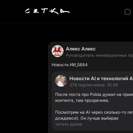
Алекс Алекс
Руководитель инновационных проектов Базовое о
МГУ_Социология
Новости ИИ_5884
Новости AI и технологий 
376 подписчиков
· 25.06
После поста про Polsia думал на при
контента, там прозрачнее.
Посмотрим на AI через сколько-то лет 
дождемся). Он лучше выбирае
читать далее