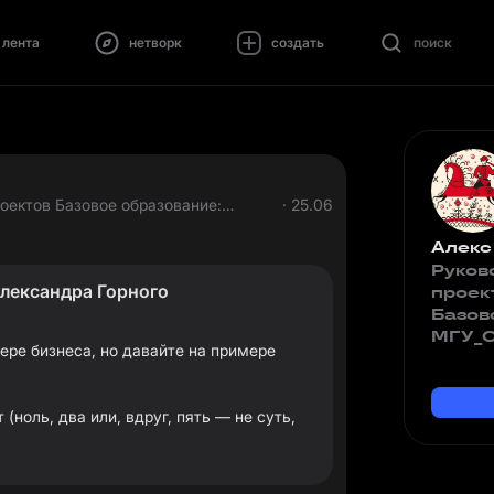
лента
нетворк
создать
поиск
бразование:
· 25.06
Алекс
Руков
Александра Горного
проек
Базов
МГУ_С
мере бизнеса, но давайте на примере
(ноль, два или, вдруг, пять — не суть,