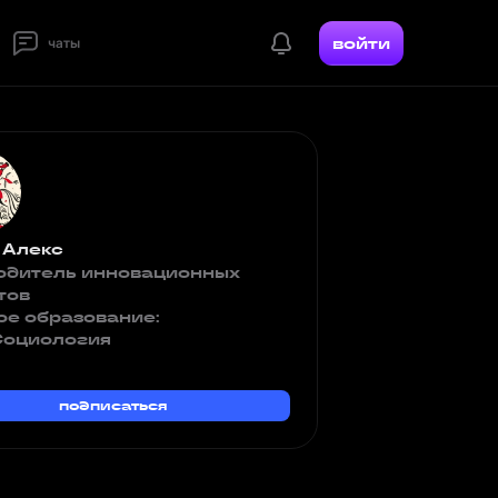
войти
чаты
 Алекс
одитель инновационных
тов
ое образование:
оциология
подписаться