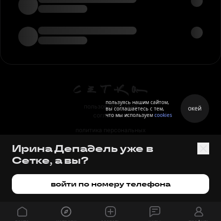
пользуясь нашим сайтом,
пользовательское
окей
вы соглашаетесь с тем,
что мы используем
cookies
соглашение
политика персональных
данных
Ирина Депадель уже в
правила
Сетке, а вы?
правила применения
рекомендательных технологий
войти по номеру телефона