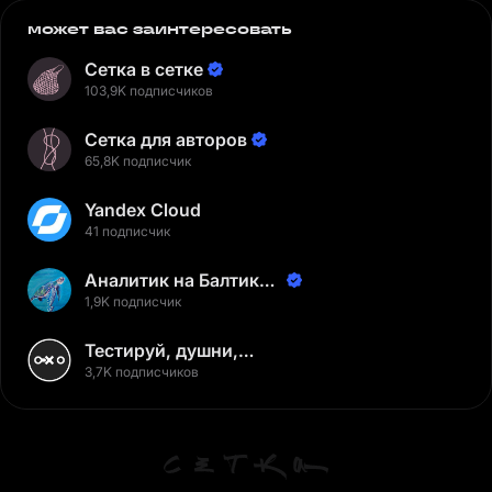
может вас заинтересовать
Сетка в сетке
103,9K подписчиков
Сетка для авторов
65,8K подписчик
Yandex Cloud
41 подписчик
Аналитик на Балтике |
Неверов Станислав
1,9K подписчик
Тестируй, душни,
наслаждайся
3,7K подписчиков