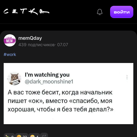
войти
memQday
439 подписчиков
· 07.07
#work