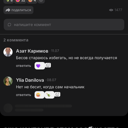
8
32
4
поделиться
1477
напишите коммент
2 коммента
Азат Каримов
·
11.07
Бесов стараюсь избегать, но не всегда получается
ответить
2
Ylia Danilova
·
08.07
Нет не бесит, когда сам начальник
ответить
1
1