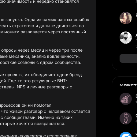
вою значимость и нередко становятся
ле запуска. Одна из самых частых ошибок
исать стратегию и дальше двигаться по
омьюнити развивается через постоянный
 опросы через месяц и через три после
овые механики, анализ вовлеченности,
ороткие созвоны с ядром сообщества.
е проекты, их объединяет одно: бренд
ей. Где-то это регулярные BHT-
может
стдевы, NPS и личные разговоры с
процессов он ни помогал
 что живой разговор с человеком остается
с сообществами. Именно из таких
которые хочется возвращаться.
комьюнити начинается с исследования