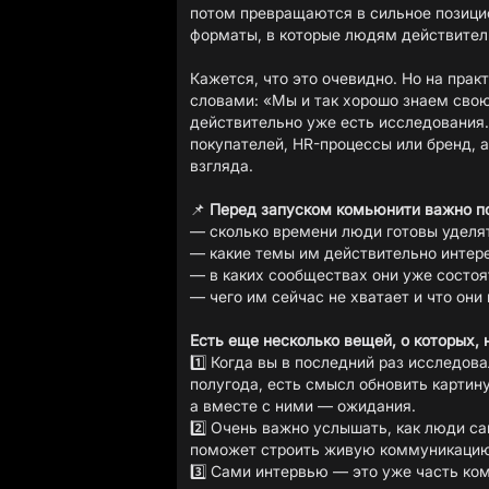
потом превращаются в сильное позици
форматы, в которые людям действител
Кажется, что это очевидно. Но на прак
словами: «Мы и так хорошо знаем сво
действительно уже есть исследования.
покупателей, HR-процессы или бренд, а
взгляда.
📌
Перед запуском комьюнити важно п
— сколько времени люди готовы уделя
— какие темы им действительно интер
— в каких сообществах они уже состоя
— чего им сейчас не хватает и что они 
Есть еще несколько вещей, о которых, 
1️⃣ Когда вы в последний раз исследо
полугода, есть смысл обновить картин
а вместе с ними — ожидания.
2️⃣ Очень важно услышать, как люди са
поможет строить живую коммуникацию
3️⃣ Сами интервью — это уже часть ко