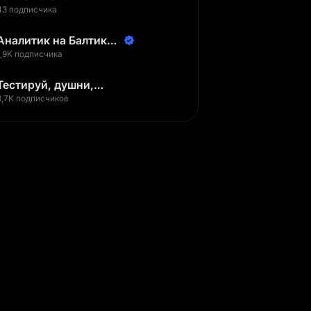
43 подписчика
Аналитик на Балтике |
Неверов Станислав
1,9K подписчика
Тестируй, душни,
наслаждайся
3,7K подписчиков