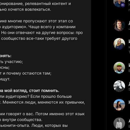
онирование, релевантный контент и
ьно хочется вовлекаться.
тике многие пропускают этот этап со
ю аудиторию». Чаще всего у компании
 Но они отвечают на другие вопросы: про
 сообщество все-таки требует другого
онять:
ть участию;
есны;
т и почему остаются там;
ищут.
на мой взгляд, стоит помнить.
вали аудиторию? Если прошло больше
у. Меняются люди, меняются их привычки,
ми говорят о вас. Потом именно этот язык
 внутри сообщества.
мьюнити-опыта. Люди, которых вы