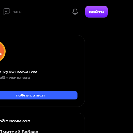
войти
чаты
о рукопожатие
одписчиков
подписаться
одписчиков
Дмитрий Бабаев