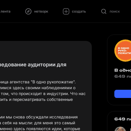
лента
нетворк
создать
поиск
ледование аудитории для
В одн
649 п
ица агентства "В одно рукопожатие".
елимся здесь своими наблюдениями о
том, что происходит в индустрии. Что нас
орить и пересматривать собственные
ами мы снова обсуждали исследования
649 п
а себя на мысли: для меня это самый
менно здесь появляются идеи, которые