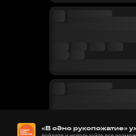
«В одно рукопожатие» у
войдите и используйте все возмож