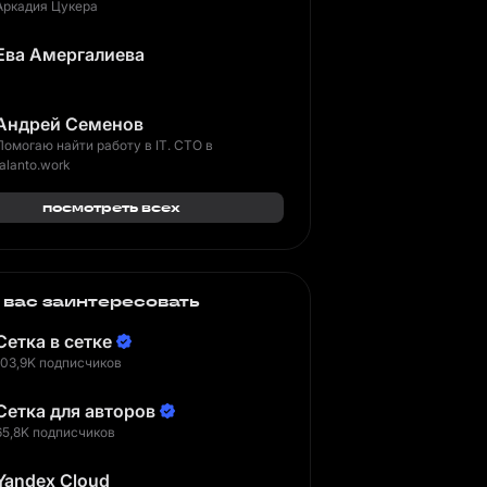
Аркадия Цукера
Ева Амергалиева
Андрей Семенов
Помогаю найти работу в IT. CTO в
talanto.work
посмотреть всех
 вас заинтересовать
Сетка в сетке
103,9K подписчиков
Сетка для авторов
65,8K подписчиков
Yandex Cloud