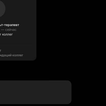
ьт-терапевт
0 — сейчас
т коллег
т
ндаций коллег