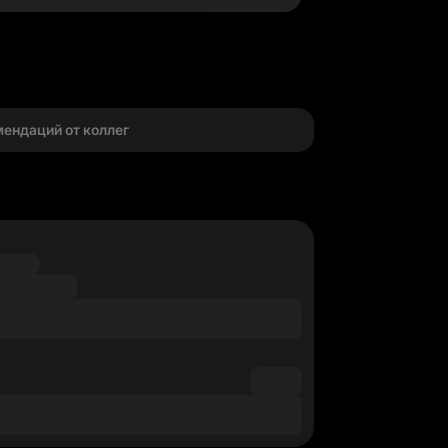
г
мендаций от коллег