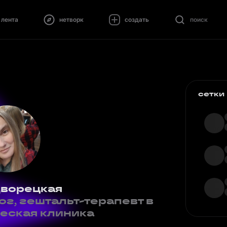
лента
нетворк
создать
поиск
сетки
ворецкая
г, гештальт-терапевт в
еская клиника