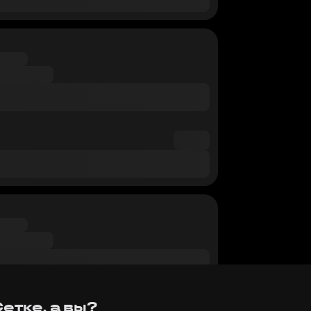
етке, а вы?