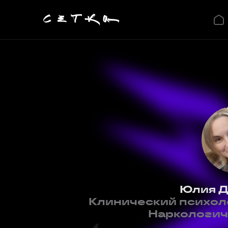
Юлия Д
Клинический психоло
Наркологич