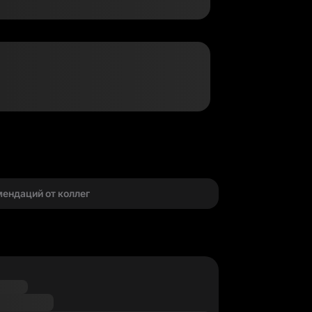
г
мендаций от коллег