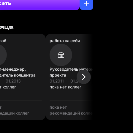
сать
сяца
лаб
работа на себя
работа н
т-менеджер,
Руководитель интернет-
Руковод
дитель колцентра
проекта
проекта
 — 01.2013
01.2011 — 01.2018
01.2009 
т коллег
пока нет коллег
пока нет
т
пока нет
пока нет
ндаций коллег
рекомендаций коллег
рекомен