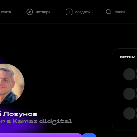
лента
нетворк
создать
поиск
сетки
 Логунов
r в Kamaz didgital