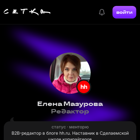
войти
Елена Мазурова
Редактор
статус · менторю
B2B-редактор в блоге hh.ru. Наставник в Сделаемской
школе копирайтеров