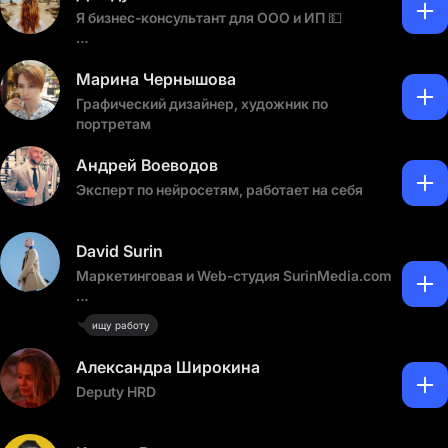
Больше в Telegram канале
Я бизнес-консультант для ООО и ИП 💵
https://t.me/rost_design
Но мой канал разнообразный: про бизнес,
путешествия, интересные места, мотивацию,
Марина Чернышова
хобби и творчество.🏍️,🎵,🏔️,🎨, 👩‍💻
Графический дизайнер, художник по
портретам
Мой канал в телеграмме:
https://t.me/asya_melamud
Андрей Воеводов
Эксперт по нейросетям, работает на себя
David Surin
Маркетинговая и Web-студия SurinMedia.com
Маркетинг
ищу работу
Сайты
Product manager
Александра Широкина
App IOS&Android
Deputy HRD