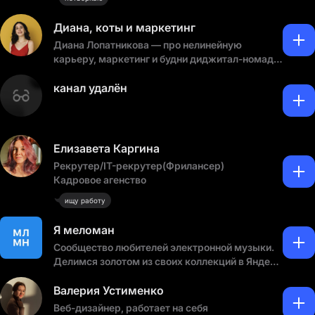
Диана, коты и маркетинг
Диана Лопатникова — про нелинейную
карьеру, маркетинг и будни диджитал-номада.
В резюме 7 лет опыта, ех-Яндекс, ВШЭ, МГУ и
25+ стран.
канал удалён
Телеграм-канал: https://t.me/dialoptt
YouTube-канал:
Елизавета Каргина
https://www.youtube.com/@dialops
Рекрутер/IT-рекрутер(Фрилансер)
Кадровое агенство
ищу работу
Я меломан
Сообщество любителей электронной музыки.
Делимся золотом из своих коллекций в Яндекс
музыке и AppleMusic, для ретроградов ВК.
Валерия Устименко
Слушаем, делимся, обсуждаем. Ну все, что мы
Веб-дизайнер, работает на себя