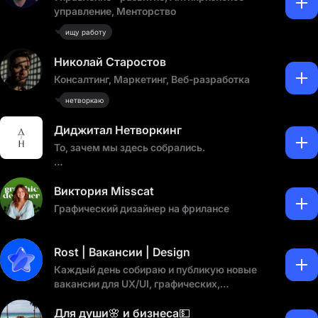
управление, Менторство
ищу работу
Николай Старостов
Консалтинг, Маркетинг, Веб-разработка
нетворкаю
Диджитал Нетворкинг
То, зачем мы здесь собрались.
Сммщики, маркетологи, таргетологи,
видеомонтажеры, дизайнеры и все остальные
Виктория Misscat
digital-спецы!
Графический дизайнер на фрилансе
Присоединяйтесь и пишите о себе. Здесь
можно найти сотрудников или проект🔥
Rost | Вакансии | Design
Автор: Полина Агапова | ТГ: Поля монтирует
Каждый день собираю и публикую новые
видео
вакансии для UX/UI, графических,
продуктовых, веб и других дизайнеров.
Для души🌸 и бизнеса💵