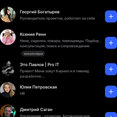
Георгий Богатырев
Руководитель проектов, работает на себя
Ксения Ренн
Няни, сиделки, повара, помощницы. Подбор ,
консультация, поиск и сопровождение.
консультирую
Это Павлов | Pro IT
Привет! Меня зовут Кирилл и я тимлид
разработки.
В канале делюсь заметками на полях о
Юлия Петровская
профессии тимлида. Расскажу про нюансы
HR
работы в кровавом интерпрайзе. Поделюсь
всяким интересным про айти не только.
Дмитрий Саган
Также я в ТГ: https://t.me/pavlovproit
Управление - развитие, Антикризисное