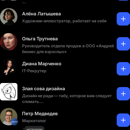
😃 Интересами
👀 Взглядами
Алёна Латышева
🌈 Креативными идеями
Художник-иллюстратор, работает на себя
🤝 Найти единомышленников
🧑‍💼 Контакты по проф деятельности
🦸‍♂️ Расширить свой круг общения
Ольга Трутнева
🏟 Разнообразить свой досуг
Руководитель отдела продаж в ООО «Андрей
🥳 Найти друзей
бизнес для взрослых»
🌏 Компания для путешествий
Диана Марченко
IT-Рекрутер
Злая сова дизайна
Дизайн не ради — табу, которое вам следует
сломать.
Все о жизни в дизайне и около него.
Истории про людей и о людях.
Петр Медведев
Маркетолог
нетворкаю