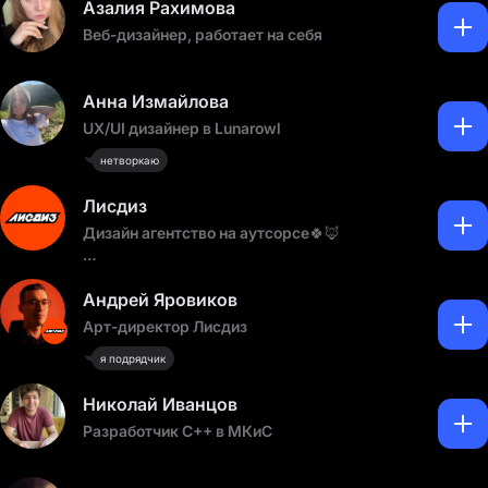
Азалия Рахимова
Веб-дизайнер, работает на себя
Анна Измайлова
UX/UI дизайнер в Lunarowl
нетворкаю
Лисдиз
Дизайн агентство на аутсорсе🍀🦊
🔸Разработка брендинга от названия до
брендбука
Андрей Яровиков
🔸Разработка дизайна этикеток, упаковок,
Арт-директор Лисдиз
полиграфии.
я подрядчик
🔸Разработка цифрового дизайна, диджитал,
ии.
Николай Иванцов
Спасем срочные задачи и горящие проекты 🔥
Разработчик C++ в МКиС