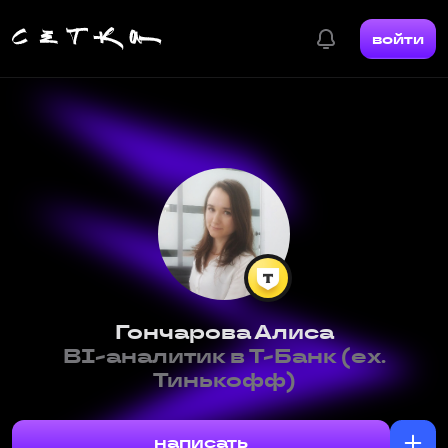
войти
Гончарова Алиса
BI-аналитик в Т-Банк (ex.
Тинькофф)
написать