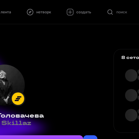
лента
нетворк
создать
поиск
8 сет
Головачева
Skillaz