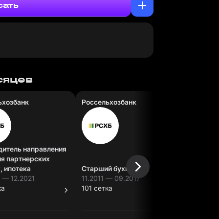
сать
есяцев
ьхозбанк
Россельхозбанк
Страхов
дитель направления
ия партнерских
Помощни
, ипотека
Старший бухгалтер
секрета
 — 12.2021
11.2011 — 09.2017
08.2011 
ка
101 сетка
пока нет