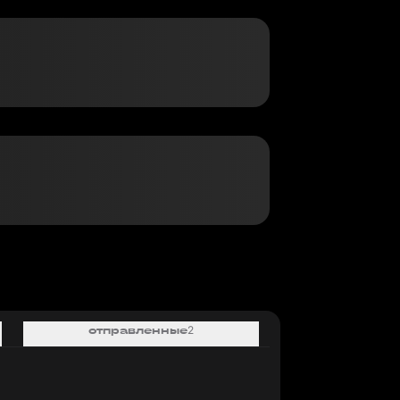
г
отправленные
2