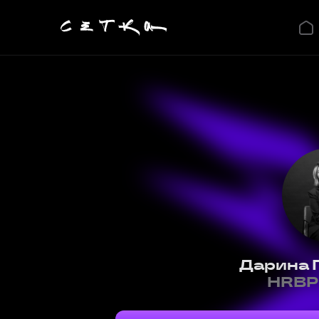
Дарина 
HRBP 