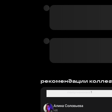
рекомендации колле
полученные
1
Алина Соловьева
HR