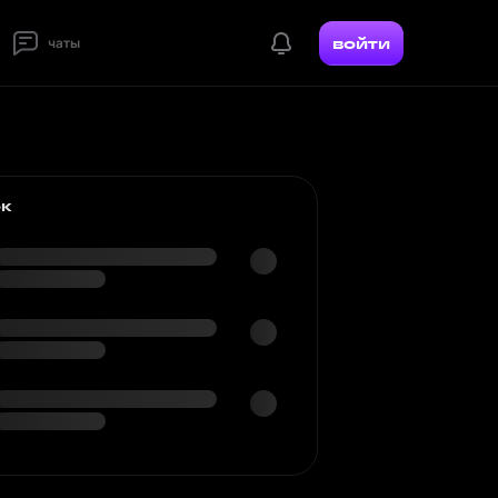
войти
чаты
ок