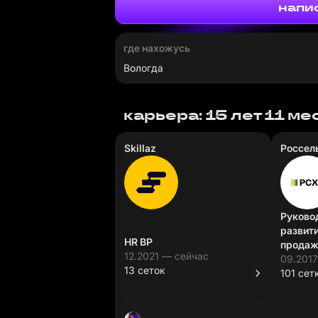
напи
где нахожусь
Вологда
карьера: 15 лет 11 м
Skillaz
Россел
Руково
развит
HR BP
продаж
12.2021 — сейчас
09.2017
13 сеток
101 сет