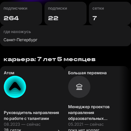
подписчики
подписки
сетки
264
22
7
где нахожусь
Санкт-Петербург
карьера: 7 лет 5 месяцев
Атом
Большая перемена
Менеджер проектов
Руководитель направления
направления
по работе с талантами
образовательных
08.2023 — сейчас
программ
05.2021 — сейчас
28 сеток
пока нет коллег