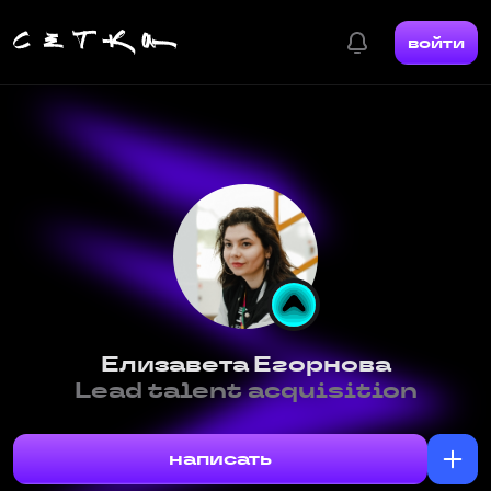
войти
Елизавета Егорнова
Lead talent acquisition
написать