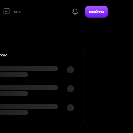
войти
чаты
ток