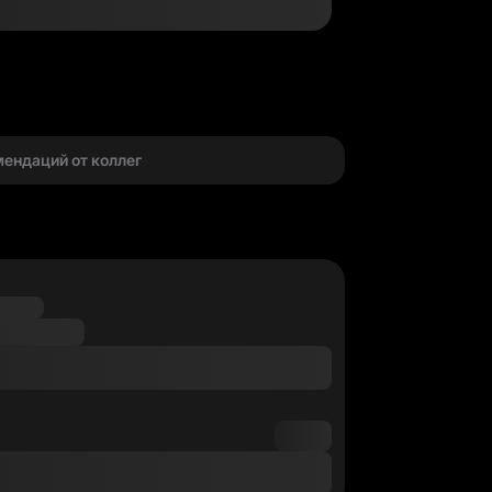
г
мендаций от коллег