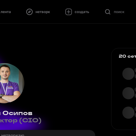
лента
нетворк
создать
поиск
20 се
 Осипов
ктор (CIO)
· нетворкаю