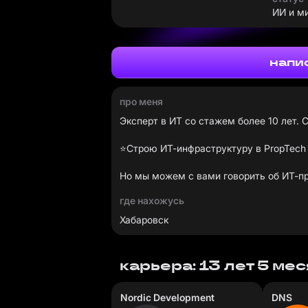
ИИ и м
напи
про меня
Эксперт в ИТ со стажем более 10 лет. 
⭐️Строю ИТ-инфраструктуру в PropTech 
Но мы можем с вами говорить об ИТ-пр
где нахожусь
Хабаровск
карьера: 13 лет 5 ме
Nordic Development
DNS