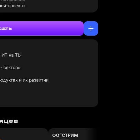
ини-проекты
сать
С ИТ на ТЫ
- секторе
одуктах и их развитии.
сяцев
ФОГСТРИМ
Аскона