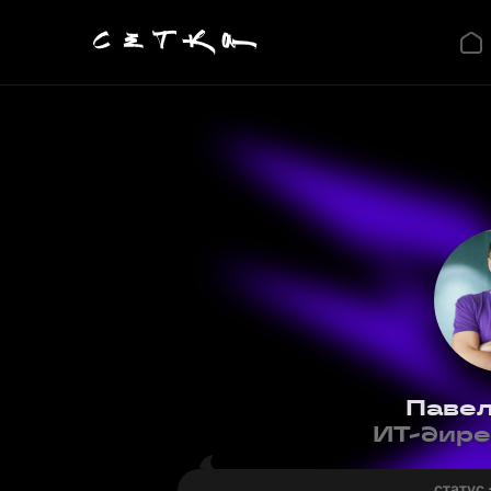
Павел
ИТ-дире
статус 