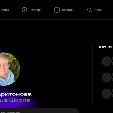
лента
нетворк
создать
поиск
сетки
аритонова
ь в Школа
· нетворкаю