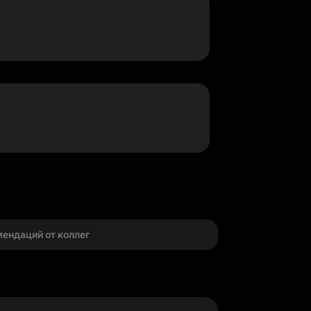
г
мендаций от коллег