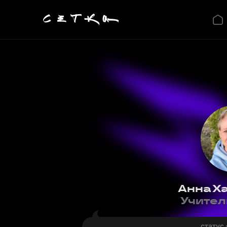
Анна Х
Учител
статус 