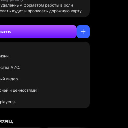
с удаленным форматом работы в роли
елать аудит и прописать дорожную карту.
сать
изни.
ества АИС.
ый лидер.
ией и ценностями!
layers).
есяц