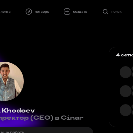
лента
нетворк
создать
поиск
4 сет
 Khodoev
ректор (CEO) в Cinar
· ищу работу