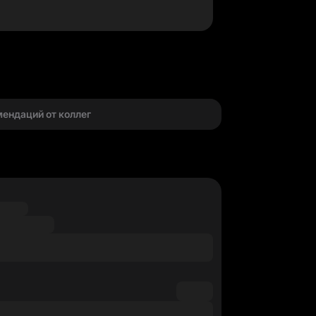
г
мендаций от коллег