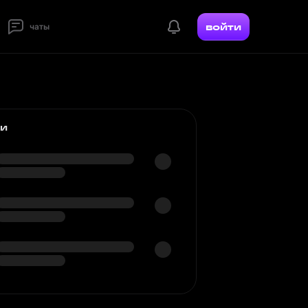
войти
чаты
ки