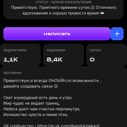
статус · нужна консультация
Приветствую. Приятного времени суток.))) Отличного
вдохновения и хорошо провести время 👑
написать
подписчики
подписки
сетки
1,1К
8,4К
0
про меня
Приветствую,я всегда ОНЛАЙН,по возможности ,
давайте создавать связи 😉
Свет изумрудный есть день и утро,
Мир чудес не ведает границ,
Небеса дают нам счастье-перламутра,
Излишество чувств и пения птиц
VK сообщество -
https://m.vk.com/@andykinekard