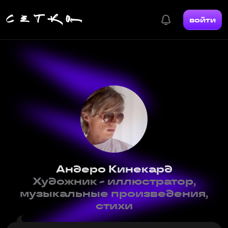
войти
Андеро Кинекард
Художник - иллюстратор,
музыкальные произведения,
стихи