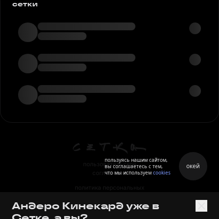
сетки
пользуясь нашим сайтом,
пользовательское
окей
вы соглашаетесь с тем,
что мы используем
cookies
соглашение
политика персональных
данных
Андеро Кинекард уже в
правила
Сетке, а вы?