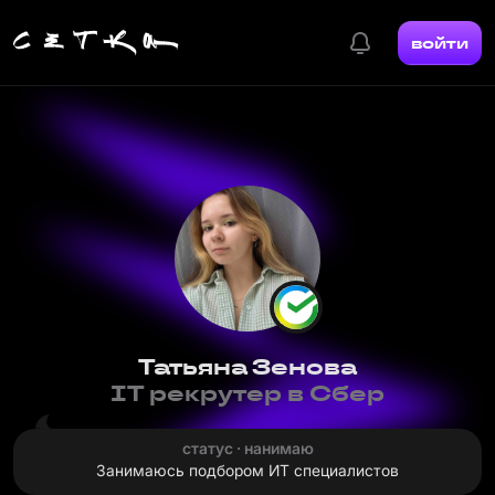
войти
Татьяна Зенова
IT рекрутер в Сбер
статус · нанимаю
Занимаюсь подбором ИТ специалистов