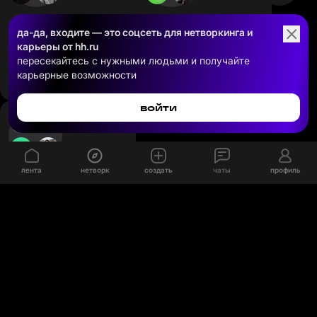
да-да, входите — это cоцсеть для нетворкинга и
карьеры от hh.ru
контент-маркетологи,
пересекайтесь с нужными людьми и получайте
сммщики, EdTech
EdTech
карьерные возможности
238 человек
41 человек
войти
лента
нетворк
создать
чаты
профиль
EdTech
18408 человек
пользовательское