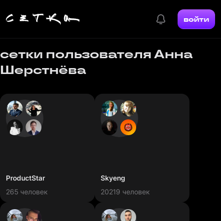
войти
сетки пользователя
Анна
Шерстнёва
ProductStar
Skyeng
265 человек
20219 человек