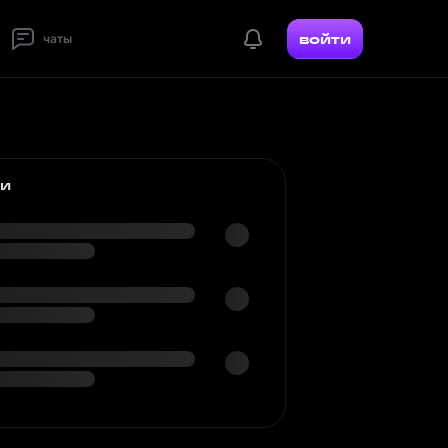
войти
чаты
ки