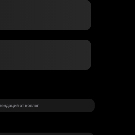
г
мендаций от коллег