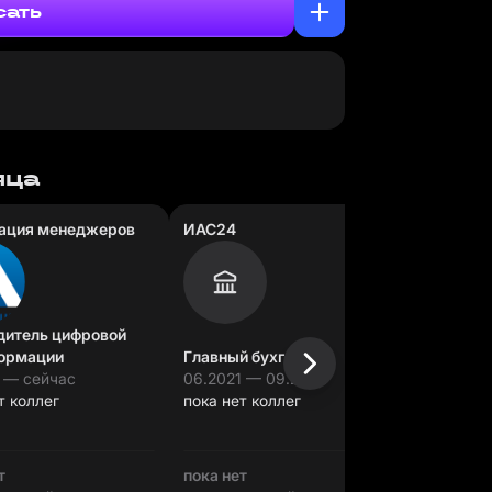
сать
яца
ация менеджеров
ИАС24
Ситиэне
дитель цифровой
ормации
Главный бухгалтер
Проектн
2 — сейчас
06.2021 — 09.2022
07.2019 
т коллег
пока нет коллег
пока нет
т
пока нет
пока нет