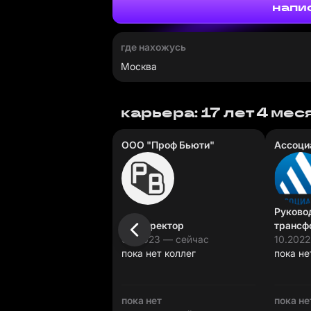
напи
где нахожусь
Москва
карьера: 17 лет 4 мес
ООО "Проф Бьюти"
Ассоци
Руково
PR-директор
трансф
09.2023 — сейчас
10.202
пока нет коллег
пока не
пока нет
пока не