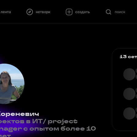
лента
нетворк
создать
поиск
13 се
Кореневич
ектов в ИТ/ project
nager с опытом более 10
лет.