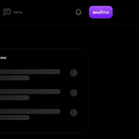
войти
чаты
ток