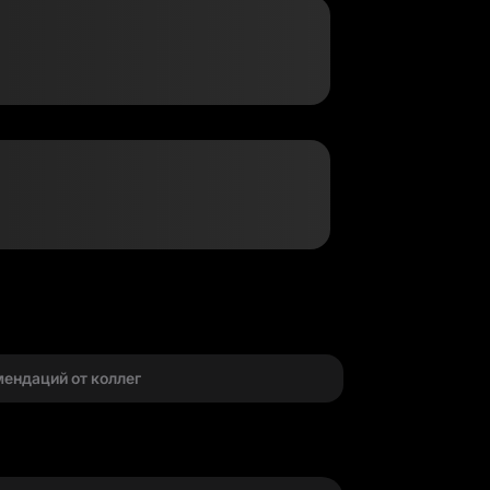
г
мендаций от коллег