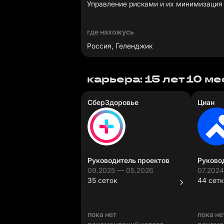
Управление рисками и их минимизация
где нахожусь
Россия, Геленджик
карьера: 15 лет 10 м
СберЗдоровье
Циан
Руководитель проектов
Руково
09.2025 — 05.2026
07.202
35 сеток
44 сетк
пока нет
пока не