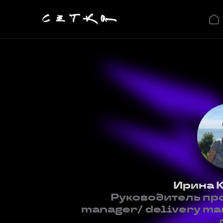
Ирина 
Руководитель про
manager/ delivery ma