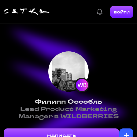
войти
Филипп Оссобль
Lead Product Marketing
Manager в WILDBERRIES
написать